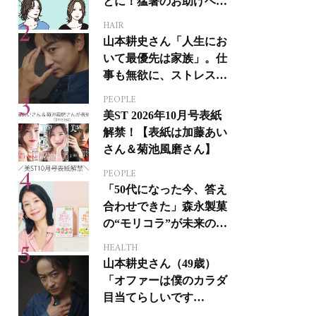
とに！猛暑のお助けヘア
アイテム16選
HAIR
山本耕史さん「人生にお
いて最優先は家族」。仕
事も無欲に、ストレスを
溜めない生き方
PEOPLE
美ST 2026年10月号表紙
解禁！【表紙は加藤あい
さん＆菊池風磨さん】
PEOPLE
「50代になった今、答え
合わせできた」森永製菓
の“モリコラ”が未来のキ
レイを連れてくる！
HEALTH
山本耕史さん（49歳）
「オファーは僕のカラダ
目当てらしいです
（笑）」全編英語ミュー