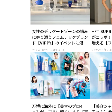
女性のデリケートゾーンの悩み
+FT SUPR
に寄り添うフェムテックブラン
がコラボ！
ド【VIPPY】のイベントに潜
増える【フ
入！
ジェリー】
2025/10/23
FEMTECH
2025/10/17
F
万博に海外に【美容のプロ4
【美容ジャ
人】がリアルに頼りにする「夏
子さん】4