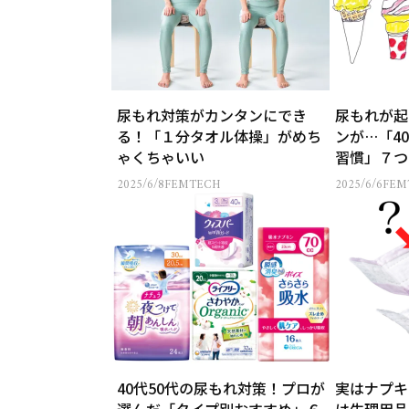
尿もれ対策がカンタンにでき
尿もれが起
る！「１分タオル体操」がめち
ンが…「4
ゃくちゃいい
習慣」７つ
2025/6/8
FEMTECH
2025/6/6
FEM
40代50代の尿もれ対策！プロが
実はナプキ