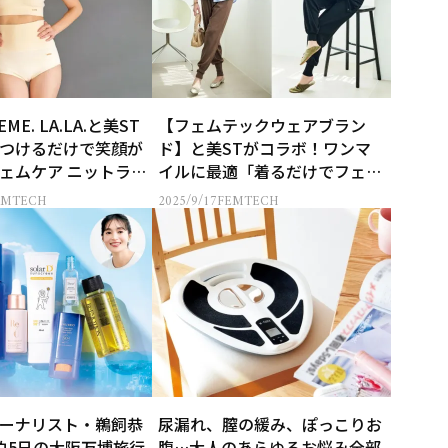
EME. LA.LA.と美ST
【フェムテックウェアブラン
つけるだけで笑顔が
ド】と美STがコラボ！ワンマ
ェムケア ニットラン
イルに最適「着るだけでフェム
ケア」ニットアップ完成！
EMTECH
2025/9/17
FEMTECH
ーナリスト・鵜飼恭
尿漏れ、膣の緩み、ぽっこりお
泊5日の大阪万博旅行
腹…大人のあらゆるお悩み全部