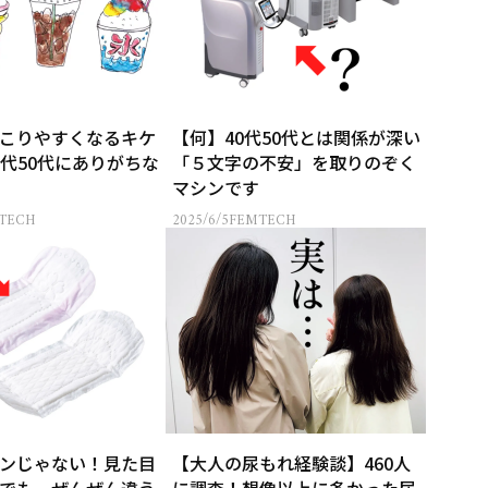
こりやすくなるキケ
【何】40代50代とは関係が深い
0代50代にありがちな
「５文字の不安」を取りのぞく
マシンです
TECH
2025/6/5
FEMTECH
ンじゃない！見た目
【大人の尿もれ経験談】460人