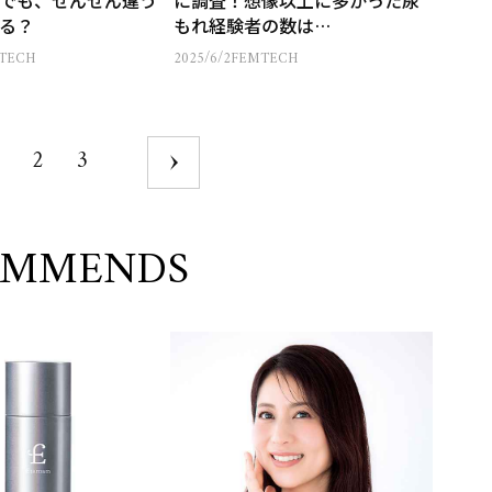
でも、ぜんぜん違う
に調査！想像以上に多かった尿
る？
もれ経験者の数は…
TECH
2025/6/2
FEMTECH
2
3
OMMENDS