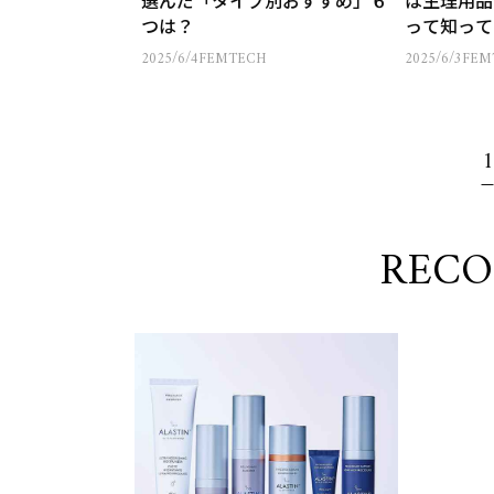
選んだ「タイプ別おすすめ」６
は生理用品
つは？
って知って
2025/6/4
FEMTECH
2025/6/3
FEM
1
REC