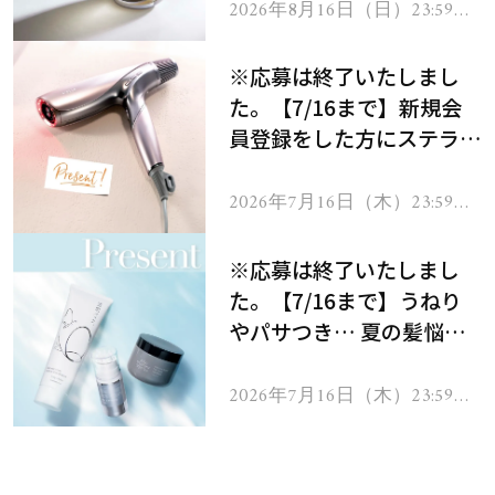
2026年8月16日（日）23:59ま
で
※応募は終了いたしまし
た。【7/16まで】新規会
員登録をした方にステラボ
ーテのシャインリバース
ヘアドライヤー ジュエル
2026年7月16日（木）23:59ま
で
をプレゼント！
※応募は終了いたしまし
た。【7/16まで】うねり
やパサつき… 夏の髪悩み
を解消するヘアケアアイテ
ムを13名様にプレゼン
2026年7月16日（木）23:59ま
で
ト！