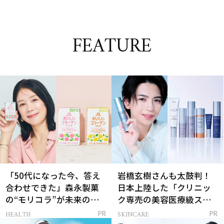
FEATURE
「50代になった今、答え
岩橋玄樹さんも太鼓判！
合わせできた」森永製菓
日本上陸した「クリニッ
の“モリコラ”が未来のキ
ク専売の美容医療級スキ
レイを連れてくる！
ンケア」
HEALTH
SKINCARE
PR
PR