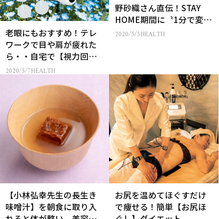
野砂織さん直伝！STAY
HOME期間に〝1分で変わ
る！〟【40代50代のため
老眼にもおすすめ！テレ
2020/5/5
HEALTH
のパーツ美容】＜美脚編
ワークで目や肩が疲れた
＞
ら・・自宅で【視力回
復】マシンが効く！
2020/5/7
HEALTH
【小林弘幸先生の長生き
お尻を温めてほぐすだけ
味噌汁】を朝食に取り入
で痩せる！簡単【お尻ほ
れると体が整い、美容と
ぐし】ダイエット