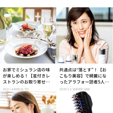
お家でミシュラン店の味
共通点は“落とす”！【お
が楽しめる！【星付きレ
こもり美容】で綺麗にな
ストランのお取り寄せキ
ったアラフォー読者5人の
ット】3選
美肌スキンケア
2021/4/8
HEALTH
2020/11/4
SKINCARE