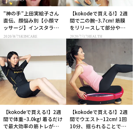
”神の手”上田実絵子さん
【kokodeで買える!】2週
直伝、顔悩み別【小顔マ
間で二の腕−3.7cm! 筋膜
ッサージ】インスタライ
をリリースして部分やせ
ブまとめ
できる【ユニッシュ レセ
2020/8/7
SKINCARE
2020/7/17
HEALTH
ル ボディ】
【kokodeで買える!】2週
【kokodeで買える!】2週
間で体重−3.0kg! 着るだけ
間でウエスト−12cm! 1回
で最大効率の筋トレが自
10分、揺られることでタ