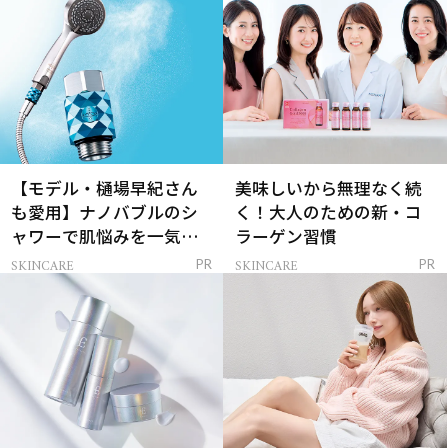
【モデル・樋場早紀さん
美味しいから無理なく続
も愛用】ナノバブルのシ
く！大人のための新・コ
ャワーで肌悩みを一気に
ラーゲン習慣
解決
SKINCARE
SKINCARE
PR
PR