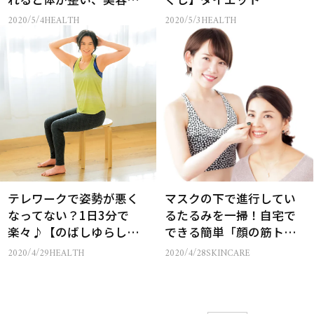
健康にいいこといっぱ
2020/5/4
HEALTH
2020/5/3
HEALTH
い！《博子の食卓 免疫ア
ップレシピ①》
テレワークで姿勢が悪く
マスクの下で進行してい
なってない？1日3分で
るたるみを一掃！自宅で
楽々♪【のばしゆらし体
できる簡単「顔の筋ト
操】姿勢矯正ダイエット
レ」「小顔マッサージ」5
2020/4/29
HEALTH
2020/4/28
SKINCARE
選