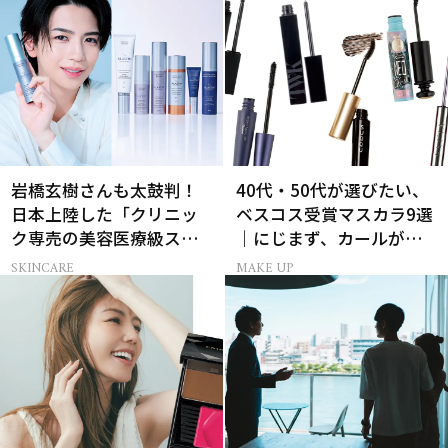
岩橋玄樹さんも太鼓判！
40代・50代が選びたい、
日本上陸した「クリニッ
ベスコス受賞マスカラ9選
ク専売の美容医療級スキ
｜にじまず、カールが続
ンケア」
く名品
SKINCARE
MAKE UP