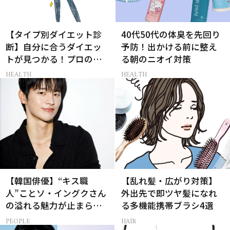
【タイプ別ダイエット診
40代50代の体臭を先回り
断】自分に合うダイエッ
予防！出かける前に整え
トが見つかる！プロの教
る朝のニオイ対策
える体質別ダイエット方
HEALTH
HEALTH
法
【韓国俳優】“キス職
【乱れ髪・広がり対策】
人”ことソ・イングクさん
外出先で即ツヤ髪になれ
の溢れる魅力が止まらな
る多機能携帯ブラシ4選
い【特別画像集】
PEOPLE
HAIR