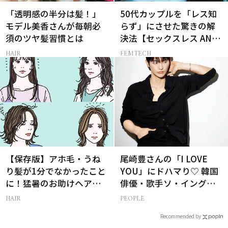
「透明感の半分は髪！」
50代カップルを「レス知
モデル美香さんが毎朝必
らず」にさせた驚きの解
須のツヤ髪習慣とは
決法【セックスレス AND
THE CITY -女たちの告
HAIR
FEMTECH
白-】
【保存版】アホ毛・うね
尾崎豊さんの「I LOVE
り髪が1分でなかったこと
YOU」にドハマり♡ 韓国
に！猛暑のお助けヘアア
俳優・歌手ソ・イングク
イテム16選
さんの音楽がすべての人
HAIR
PEOPLE
生って？
Recommended by