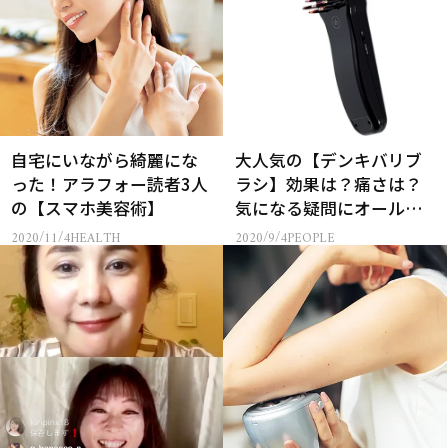
自宅にいながら綺麗にな
大人気の【デンキバリブ
った！アラフォー読者3人
ラシ】効果は？痛さは？
の【スマホ美容術】
気になる疑問にオールア
ンサー！
2020/11/4
HEALTH
2020/9/4
PEOPLE