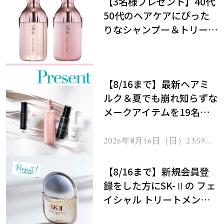
【3名様プレゼント】40代
50代のヘアケアにぴった
りなシャンプー＆トリート
メントで、うねり悩みに対
処！
【8/16まで】最新ヘアミ
ルク＆夏でも崩れ知らずな
メークアイテムを19名様
にプレゼント！
2026年8月16日（日）23:59ま
で
【8/16まで】新規会員登
録をした方にSK-Ⅱの フェ
イシャル トリートメント
セラムをプレゼント！