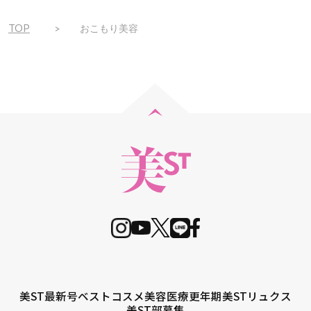
TOP
おこもり美容
美ST最新号
ベストコスメ
美容医療
更年期
美STリュクス
美ST部募集