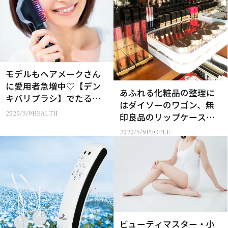
モデルもヘアメークさん
に愛用者急増中♡【デン
あふれる化粧品の整理に
キバリブラシ】でたるみ
はダイソーのワゴン、無
解消！
2020/5/9
HEALTH
印良品のリップケースが
使える！ 【コスメ収納】
2020/5/9
PEOPLE
実践テクニック集
ビューティマスター・小