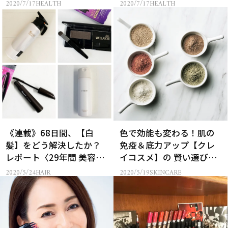
宅でできるEMSスーツ
イエット効率が劇的にUP
2020/7/17
HEALTH
2020/7/17
HEALTH
【Dream Box Alpha
する【ドクターエア 3Dス
Active】
ーパーブレード PRO】
《連載》68日間、【白
色で効能も変わる！肌の
髪】をどう解決したか？
免疫＆底力アップ【クレ
レポート〈29年間 美容エ
イコスメ】の 賢い選び方
ディターのコラム〉
＆使い方
2020/5/24
HAIR
2020/5/19
SKINCARE