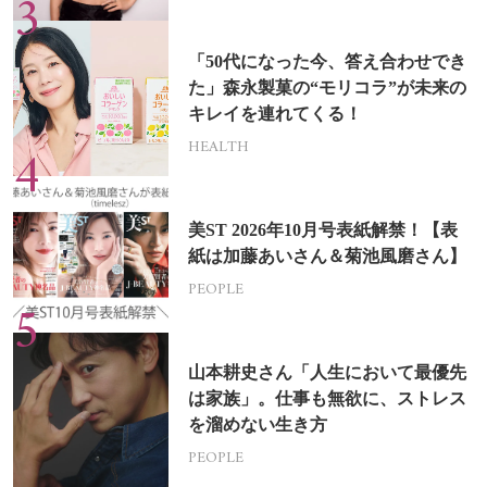
「50代になった今、答え合わせでき
た」森永製菓の“モリコラ”が未来の
キレイを連れてくる！
HEALTH
美ST 2026年10月号表紙解禁！【表
紙は加藤あいさん＆菊池風磨さん】
PEOPLE
山本耕史さん「人生において最優先
は家族」。仕事も無欲に、ストレス
を溜めない生き方
PEOPLE