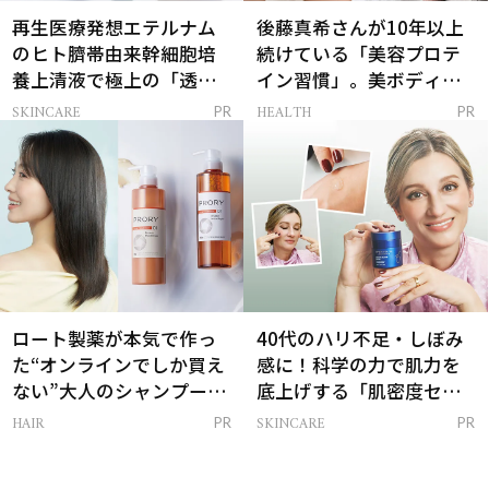
再生医療発想エテルナム
後藤真希さんが10年以上
のヒト臍帯由来幹細胞培
続けている「美容プロテ
養上清液で極上の「透明
イン習慣」。美ボディを
感ハリ肌」へ
支える朝ルーティンと
SKINCARE
HEALTH
PR
PR
は？
ロート製薬が本気で作っ
40代のハリ不足・しぼみ
た“オンラインでしか買え
感に！科学の力で肌力を
ない”大人のシャンプー＆
底上げする「肌密度セラ
トリートメントって？
ム」
HAIR
SKINCARE
PR
PR