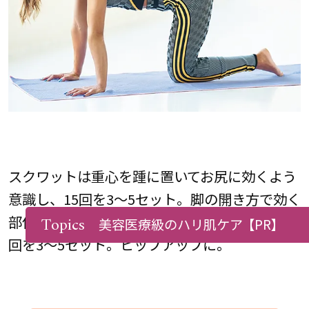
スクワットは重心を踵に置いてお尻に効くよう
意識し、15回を3〜5セット。脚の開き方で効く
部位が変わるからおすすめ。キックバックは20
Topics
美容医療級のハリ肌ケア
【PR】
回を3〜5セット。ヒップアップに。